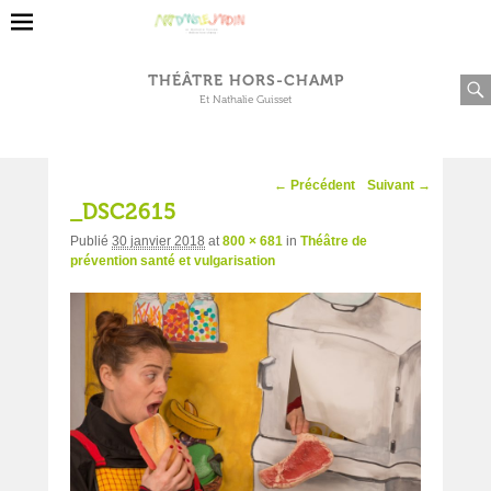
THÉÂTRE HORS-CHAMP
Et Nathalie Guisset
Navigation
← Précédent
Suivant →
d'image
_DSC2615
Publié
30 janvier 2018
at
800 × 681
in
Théâtre de
prévention santé et vulgarisation