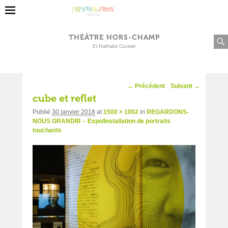
THÉÂTRE HORS-CHAMP
Et Nathalie Guisset
Navigation
← Précédent
Suivant →
d'image
cube et reflet
Publié
30 janvier 2018
at
1500 × 1002
in
REGARDONS-
NOUS GRANDIR – Expo/Installation de portraits
touchants