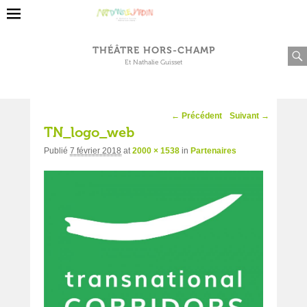
THÉÂTRE HORS-CHAMP
Et Nathalie Guisset
Navigation
← Précédent
Suivant →
d'image
TN_logo_web
Publié
7 février 2018
at
2000 × 1538
in
Partenaires