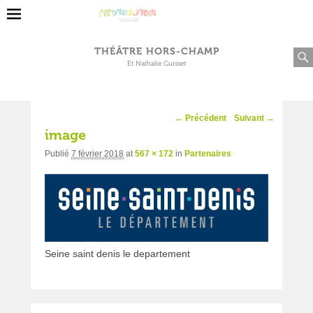
THÉÂTRE HORS-CHAMP
Et Nathalie Guisset
Navigation
← Précédent
Suivant →
d'image
image
Publié
7 février 2018
at
567 × 172
in
Partenaires
Seine saint denis le departement