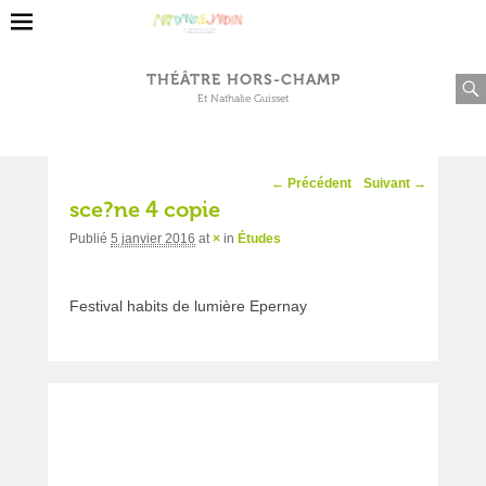
THÉÂTRE HORS-CHAMP
Et Nathalie Guisset
Navigation
← Précédent
Suivant →
d'image
sce?ne 4 copie
Publié
5 janvier 2016
at
×
in
Études
Festival habits de lumière Epernay