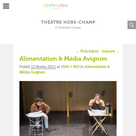
THÉÂTRE HORS-CHAMP
Et Nathalie Guisset
Navigation
← Précédent
Suivant →
d'image
Alimentation & Média Avignon
Publié
12 février 2021
at
1500 × 963
in
Alimentation &
Média Avignon