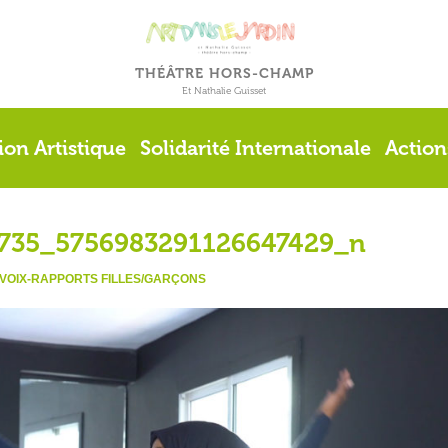
THÉÂTRE HORS-CHAMP
Et Nathalie Guisset
ion Artistique
Solidarité Internationale
Action
735_5756983291126647429_n
-VOIX-RAPPORTS FILLES/GARÇONS