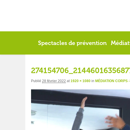
Spectacles de prévention
Médiat
274154706_2144601635687
Publié
28 février 2022
at
1920 × 1080
in
MÉDIATION CORPS 